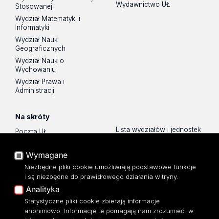
Wydawnictwo UŁ
Stosowanej
Wydział Matematyki i
Informatyki
Wydział Nauk
Geograficznych
Wydział Nauk o
Wychowaniu
Wydział Prawa i
Administracji
Na skróty
Lista wydziałów i jednostek
Poczta UŁ
Sklep UŁ
USOSWeb
Wymagane
Polityka prywatności
Portal Pracowniczy
O Stronie
Niezbędne pliki cookie umożliwiają podstawowe funkcje
Baza Aktów Własnych
i są niezbędne do prawidłowego działania witryny.
Dostępność
Platforma e-learningowa
Analityka
Moodle
Mapa Strony
Statystyczne pliki cookie zbierają informacje
Eksperci UŁ
anonimowo. Informacje te pomagają nam zrozumieć, w
Polityka Prywatności