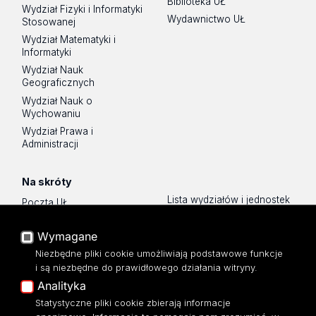
Biblioteka UŁ
Wydział Fizyki i Informatyki
Wydawnictwo UŁ
Stosowanej
Wydział Matematyki i
Informatyki
Wydział Nauk
Geograficznych
Wydział Nauk o
Wychowaniu
Wydział Prawa i
Administracji
Na skróty
Lista wydziałów i jednostek
Poczta UŁ
Sklep UŁ
USOSWeb
Wymagane
Polityka prywatności
Portal Pracowniczy
O Stronie
Niezbędne pliki cookie umożliwiają podstawowe funkcje
Baza Aktów Własnych
i są niezbędne do prawidłowego działania witryny.
Dostępność
Platforma e-learningowa
Analityka
Moodle
Mapa Strony
Statystyczne pliki cookie zbierają informacje
Eksperci UŁ