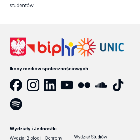
studentów
Ikony mediów społecznościowych
Facebook
Instagram
LinkedIn
YouTube
Flickr
SoundCloud
Tik
Tok
Spotify
Podcast
Wydziały i Jednostki
Wydział Studiów
Wydział Biologii i Ochrony