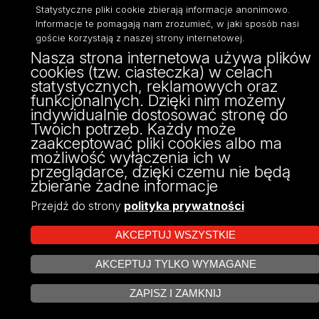
Statystyczne pliki cookie zbierają informacje anonimowo.
Informacje te pomagają nam zrozumieć, w jaki sposób nasi
goście korzystają z naszej strony internetowej.
Nasza strona internetowa używa plików
cookies (tzw. ciasteczka) w celach
statystycznych, reklamowych oraz
funkcjonalnych. Dzięki nim możemy
Projekt Multiportalu UŁ współfinansowany z funduszy Unii Europejskiej w
indywidualnie dostosować stronę do
ramach konkursu NCBR
Twoich potrzeb. Każdy może
zaakceptować pliki cookies albo ma
możliwość wyłączenia ich w
przeglądarce, dzięki czemu nie będą
zbierane żadne informacje
Przejdź do strony
polityka prywatności
AKCEPTUJ WSZYSTKIE
AKCEPTUJ TYLKO WYMAGANE
ZARZĄDZAJ COOKIES
ZAPISZ I ZAMKNIJ