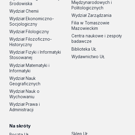
Międzynarodowych i
Środowiska
Politologicznych
Wydział Chemii
Wydział Zarządzania
Wydział Ekonomiczno-
Filia w Tomaszowie
Socjologiczny
Mazowieckim
Wydział Filologiczny
Centra naukowe i zespoły
Wydział Filozoficzno-
badawcze
Historyczny
Biblioteka UŁ
Wydział Fizyki i Informatyki
Wydawnictwo UŁ
Stosowanej
Wydział Matematyki i
Informatyki
Wydział Nauk
Geograficznych
Wydział Nauk o
Wychowaniu
Wydział Prawa i
Administracji
Na skróty
Sklep UŁ
Poczta UŁ