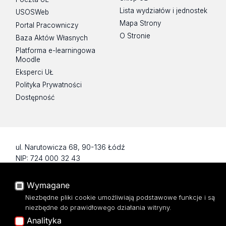
Lista wydziałów i jednostek
USOSWeb
Mapa Strony
Portal Pracowniczy
O Stronie
Baza Aktów Własnych
Platforma e-learningowa
Moodle
Eksperci UŁ
Polityka Prywatności
Dostępność
ul. Narutowicza 68, 90-136 Łódź
NIP: 724 000 32 43
Adres do doręczeń elektronicznych (ADE):
AE:PL-74796-17640-IHHIV-17
Wymagane
KONTAKT
Niezbędne pliki cookie umożliwiają podstawowe funkcje i są
niezbędne do prawidłowego działania witryny.
Analityka