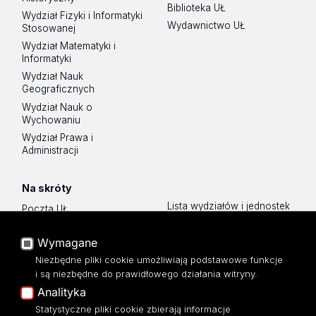
Biblioteka UŁ
Wydział Fizyki i Informatyki
Wydawnictwo UŁ
Stosowanej
Wydział Matematyki i
Informatyki
Wydział Nauk
Geograficznych
Wydział Nauk o
Wychowaniu
Wydział Prawa i
Administracji
Na skróty
Lista wydziałów i jednostek
Poczta UŁ
Sklep UŁ
USOSWeb
Wymagane
Polityka prywatności
Portal Pracowniczy
O Stronie
Niezbędne pliki cookie umożliwiają podstawowe funkcje
Baza Aktów Własnych
i są niezbędne do prawidłowego działania witryny.
Dostępność
Platforma e-learningowa
Analityka
Moodle
Mapa Strony
Statystyczne pliki cookie zbierają informacje
Eksperci UŁ