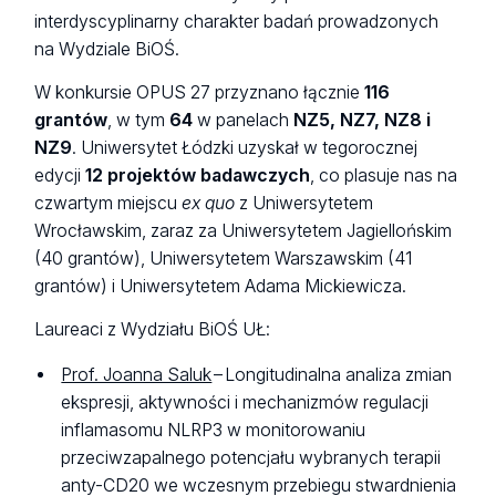
interdyscyplinarny charakter badań prowadzonych
na Wydziale BiOŚ.
W konkursie OPUS 27 przyznano łącznie
116
grantów
, w tym
64
w panelach
NZ5, NZ7, NZ8 i
NZ9
. Uniwersytet Łódzki uzyskał w tegorocznej
edycji
12 projektów badawczych
, co plasuje nas na
czwartym miejscu
ex quo
z Uniwersytetem
Wrocławskim, zaraz za Uniwersytetem Jagiellońskim
(40 grantów), Uniwersytetem Warszawskim (41
grantów) i Uniwersytetem Adama Mickiewicza.
Laureaci z Wydziału BiOŚ UŁ:
Prof. Joanna Saluk
– Longitudinalna analiza zmian
ekspresji, aktywności i mechanizmów regulacji
inflamasomu NLRP3 w monitorowaniu
przeciwzapalnego potencjału wybranych terapii
anty-CD20 we wczesnym przebiegu stwardnienia