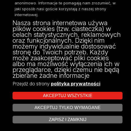
anonimowo. Informacje te pomagają nam zrozumieć, w
Polityka Prywatności
jaki sposób nasi goście korzystają z naszej strony
Dostępność
internetowej.
Nasza strona internetowa używa
plików cookies (tzw. ciasteczka) w
celach statystycznych, reklamowych
oraz funkcjonalnych. Dzięki nim
ul. Pilarskiego 14/16, 90-231 Łódź
możemy indywidualnie dostosować
NIP: 724 000 32 43
stronę do Twoich potrzeb. Każdy
może zaakceptować pliki cookies
albo ma możliwość wyłączenia ich w
przeglądarce, dzięki czemu nie będą
zbierane żadne informacje
Przejdź do strony
polityka prywatności
AKCEPTUJ WSZYSTKIE
AKCEPTUJ TYLKO WYMAGANE
Projekt Multiportalu UŁ współfinansowany z funduszy Unii Europejskiej w
ZARZĄDZAJ COOKIES
ramach konkursu NCBR
ZAPISZ I ZAMKNIJ