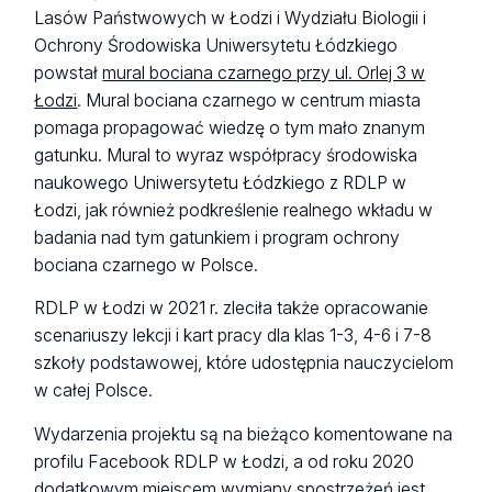
Lasów Państwowych w Łodzi i Wydziału Biologii i
Ochrony Środowiska Uniwersytetu Łódzkiego
powstał
mural bociana czarnego przy ul. Orlej 3 w
Łodzi
. Mural bociana czarnego w centrum miasta
pomaga propagować wiedzę o tym mało znanym
gatunku. Mural to wyraz współpracy środowiska
naukowego Uniwersytetu Łódzkiego z RDLP w
Łodzi, jak również podkreślenie realnego wkładu w
badania nad tym gatunkiem i program ochrony
bociana czarnego w Polsce.
RDLP w Łodzi w 2021 r. zleciła także opracowanie
scenariuszy lekcji i kart pracy dla klas 1-3, 4-6 i 7-8
szkoły podstawowej, które udostępnia nauczycielom
w całej Polsce.
Wydarzenia projektu są na bieżąco komentowane na
profilu Facebook RDLP w Łodzi, a od roku 2020
dodatkowym miejscem wymiany spostrzeżeń jest