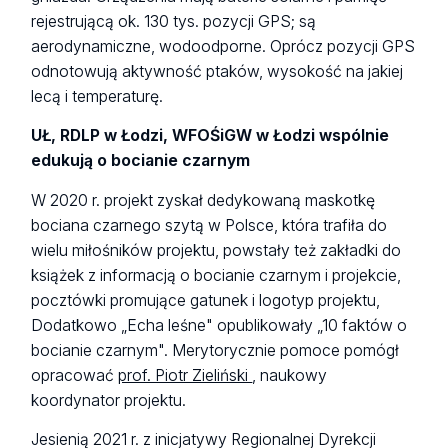
rejestrującą ok. 130 tys. pozycji GPS; są
aerodynamiczne, wodoodporne. Oprócz pozycji GPS
odnotowują aktywność ptaków, wysokość na jakiej
lecą i temperaturę.
UŁ, RDLP w Łodzi, WFOŚiGW w Łodzi wspólnie
edukują o bocianie czarnym
W 2020 r. projekt zyskał dedykowaną maskotkę
bociana czarnego szytą w Polsce, która trafiła do
wielu miłośników projektu, powstały też zakładki do
książek z informacją o bocianie czarnym i projekcie,
pocztówki promujące gatunek i logotyp projektu,
Dodatkowo „Echa leśne" opublikowały „10 faktów o
bocianie czarnym". Merytorycznie pomoce pomógł
opracować
prof. Piotr Zieliński
, naukowy
koordynator projektu.
Jesienią 2021 r. z inicjatywy Regionalnej Dyrekcji