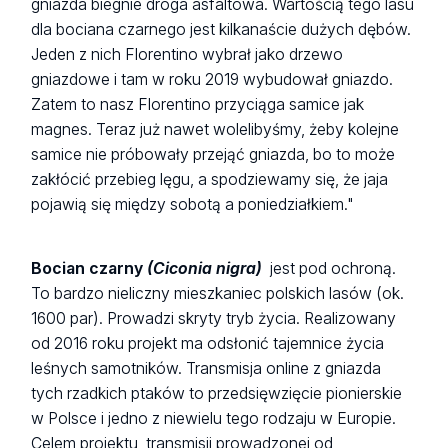
gniazda biegnie droga asfaltowa. Wartością tego lasu
dla bociana czarnego jest kilkanaście dużych dębów.
Jeden z nich Florentino wybrał jako drzewo
gniazdowe i tam w roku 2019 wybudował gniazdo.
Zatem to nasz Florentino przyciąga samice jak
magnes. Teraz już nawet wolelibyśmy, żeby kolejne
samice nie próbowały przejąć gniazda, bo to może
zakłócić przebieg lęgu, a spodziewamy się, że jaja
pojawią się między sobotą a poniedziałkiem."
Bocian czarny
(Ciconia nigra)
jest pod ochroną.
To bardzo nieliczny mieszkaniec polskich lasów (ok.
1600 par). Prowadzi skryty tryb życia. Realizowany
od 2016 roku projekt ma odsłonić tajemnice życia
leśnych samotników. Transmisja online z gniazda
tych rzadkich ptaków to przedsięwzięcie pionierskie
w Polsce i jedno z niewielu tego rodzaju w Europie.
Celem projektu, transmisji prowadzonej od