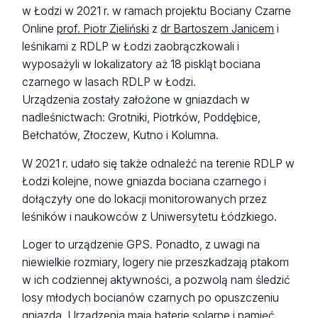
w Łodzi w 2021 r. w ramach projektu Bociany Czarne
Online
prof. Piotr Zieliński
z
dr Bartoszem Janicem
i
leśnikami z RDLP w Łodzi zaobrączkowali i
wyposażyli w lokalizatory aż 18 piskląt bociana
czarnego w lasach RDLP w Łodzi.
Urządzenia zostały założone w gniazdach w
nadleśnictwach: Grotniki, Piotrków, Poddębice,
Bełchatów, Złoczew, Kutno i Kolumna.
W 2021 r. udało się także odnaleźć na terenie RDLP w
Łodzi kolejne, nowe gniazda bociana czarnego i
dołączyły one do lokacji monitorowanych przez
leśników i naukowców z Uniwersytetu Łódzkiego.
Loger to urządzenie GPS. Ponadto, z uwagi na
niewielkie rozmiary, logery nie przeszkadzają ptakom
w ich codziennej aktywności, a pozwolą nam śledzić
losy młodych bocianów czarnych po opuszczeniu
gniazda. Urządzenia mają baterie solarne i pamięć