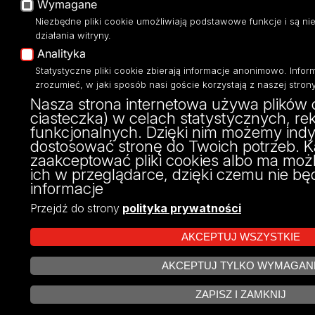
Wymagane
Niezbędne pliki cookie umożliwiają podstawowe funkcje i są 
działania witryny.
Analityka
Statystyczne pliki cookie zbierają informacje anonimowo. Info
zrozumieć, w jaki sposób nasi goście korzystają z naszej strony
Nasza strona internetowa używa plików c
ciasteczka) w celach statystycznych, r
funkcjonalnych. Dzięki nim możemy indy
dostosować stronę do Twoich potrzeb. 
zaakceptować pliki cookies albo ma moż
ich w przeglądarce, dzięki czemu nie b
informacje
Przejdź do strony
polityka prywatności
AKCEPTUJ WSZYSTKIE
AKCEPTUJ TYLKO WYMAGAN
ZARZĄDZA
ZAPISZ I ZAMKNIJ