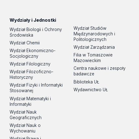
Wydziały i Jednostki
Wydział Studiów
Wydział Biologii i Ochrony
Międzynarodowych i
Środowiska
Politologicznych
Wydział Chemii
Wydział Zarządzania
Wydział Ekonomiczno-
Filia w Tomaszowie
Socjologiczny
Mazowieckim
Wydział Filologiczny
Centra naukowe i zespoły
Wydział Filozoficzno-
badawcze
Historyczny
Biblioteka UŁ
Wydział Fizyki i Informatyki
Wydawnictwo UŁ
Stosowanej
Wydział Matematyki i
Informatyki
Wydział Nauk
Geograficznych
Wydział Nauk o
Wychowaniu
Wydział Prawa i