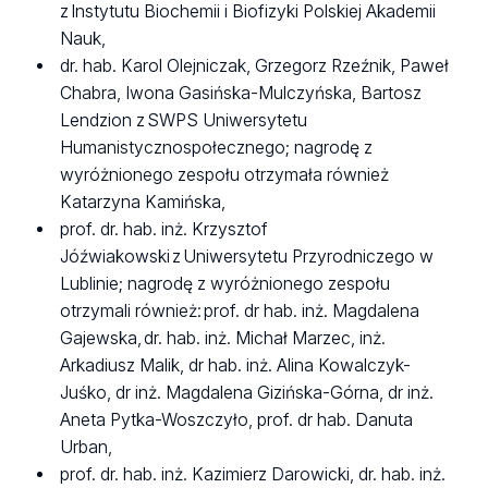
z Instytutu Biochemii i Biofizyki Polskiej Akademii
Nauk,
dr. hab. Karol Olejniczak, Grzegorz Rzeźnik, Paweł
Chabra, Iwona Gasińska-Mulczyńska, Bartosz
Lendzion z SWPS Uniwersytetu
Humanistycznospołecznego; nagrodę z
wyróżnionego zespołu otrzymała również
Katarzyna Kamińska,
prof. dr. hab. inż. Krzysztof
Jóźwiakowski z Uniwersytetu Przyrodniczego w
Lublinie; nagrodę z wyróżnionego zespołu
otrzymali również: prof. dr hab. inż. Magdalena
Gajewska, dr. hab. inż. Michał Marzec, inż.
Arkadiusz Malik, dr hab. inż. Alina Kowalczyk-
Juśko, dr inż. Magdalena Gizińska-Górna, dr inż.
Aneta Pytka-Woszczyło, prof. dr hab. Danuta
Urban,
prof. dr. hab. inż. Kazimierz Darowicki, dr. hab. inż.