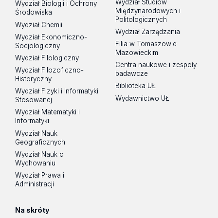
Wydział Studiów
Wydział Biologii i Ochrony
Międzynarodowych i
Środowiska
Politologicznych
Wydział Chemii
Wydział Zarządzania
Wydział Ekonomiczno-
Filia w Tomaszowie
Socjologiczny
Mazowieckim
Wydział Filologiczny
Centra naukowe i zespoły
Wydział Filozoficzno-
badawcze
Historyczny
Biblioteka UŁ
Wydział Fizyki i Informatyki
Wydawnictwo UŁ
Stosowanej
Wydział Matematyki i
Informatyki
Wydział Nauk
Geograficznych
Wydział Nauk o
Wychowaniu
Wydział Prawa i
Administracji
Na skróty