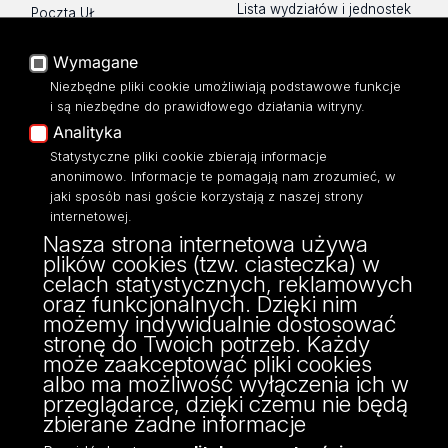
Lista wydziałów i jednostek
Poczta UŁ
Sklep UŁ
USOSWeb
Polityka prywatności
Wymagane
Portal Pracowniczy
O Stronie
Niezbędne pliki cookie umożliwiają podstawowe funkcje
Baza Aktów Własnych
i są niezbędne do prawidłowego działania witryny.
Dostępność
Platforma e-learningowa
Analityka
Moodle
Mapa Strony
Eksperci UŁ
Statystyczne pliki cookie zbierają informacje
anonimowo. Informacje te pomagają nam zrozumieć, w
Polityka Prywatności
jaki sposób nasi goście korzystają z naszej strony
Dostępność
internetowej.
Nasza strona internetowa używa
plików cookies (tzw. ciasteczka) w
celach statystycznych, reklamowych
oraz funkcjonalnych. Dzięki nim
ul. Pilarskiego 14/16, 90-231 Łódź
możemy indywidualnie dostosować
NIP: 724 000 32 43
stronę do Twoich potrzeb. Każdy
może zaakceptować pliki cookies
albo ma możliwość wyłączenia ich w
przeglądarce, dzięki czemu nie będą
zbierane żadne informacje