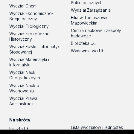
Politologicznych
Wydział Chemii
Wydział Zarządzania
Wydział Ekonomiczno-
Filia w Tomaszowie
Socjologiczny
Mazowieckim
Wydział Filologiczny
Centra naukowe i zespoły
Wydział Filozoficzno-
badawcze
Historyczny
Biblioteka UŁ
Wydział Fizyki i Informatyki
Wydawnictwo UŁ
Stosowanej
Wydział Matematyki i
Informatyki
Wydział Nauk
Geograficznych
Wydział Nauk o
Wychowaniu
Wydział Prawa i
Administracji
Na skróty
Lista wydziałów i jednostek
Poczta UŁ