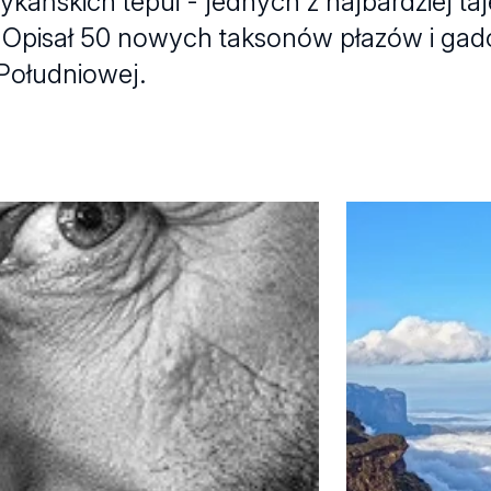
kańskich tepui - jednych z najbardziej ta
 Opisał 50 nowych taksonów płazów i gad
 Południowej.