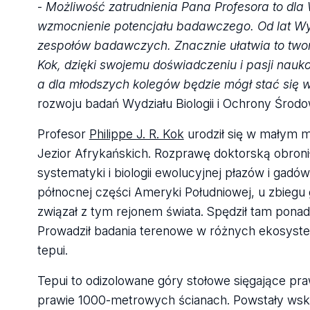
-
Możliwość zatrudnienia Pana Profesora to dla 
wzmocnienie potencjału badawczego. Od lat Wy
zespołów badawczych. Znacznie ułatwia to two
Kok, dzięki swojemu doświadczeniu i pasji nau
a dla młodszych kolegów będzie mógł stać się
rozwoju badań Wydziału Biologii i Ochrony Środo
Profesor
Philippe J. R. Kok
urodził się w małym m
Jezior Afrykańskich. Rozprawę doktorską obronił
systematyki i biologii ewolucyjnej płazów i gadó
północnej części Ameryki Południowej, u zbiegu 
związał z tym rejonem świata. Spędził tam ponad
Prowadził badania terenowe w różnych ekosystem
tepui.
Tepui to odizolowane góry stołowe sięgające p
prawie 1000-metrowych ścianach. Powstały wskut