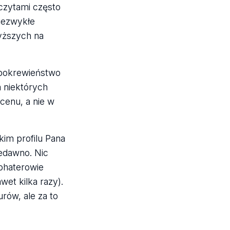
czytami często
iezwykłe
yższych na
 pokrewieństwo
a niektórych
ocenu, a nie w
im profilu Pana
iedawno. Nic
bohaterowie
wet kilka razy).
rów, ale za to