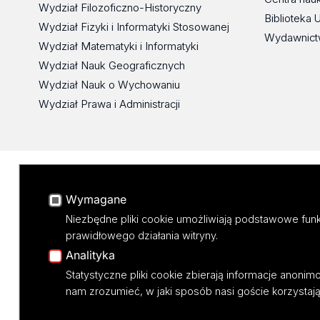
Wydział Filozoficzno-Historyczny
Biblioteka 
Wydział Fizyki i Informatyki Stosowanej
Wydawnict
Wydział Matematyki i Informatyki
Wydział Nauk Geograficznych
Wydział Nauk o Wychowaniu
Wydział Prawa i Administracji
ul. Pilarskiego 14/16, 90-231 Łódź
Wymagane
NIP: 724 000 32 43
Niezbędne pliki cookie umożliwiają podstawowe funk
prawidłowego działania witryny.
Analityka
Statystyczne pliki cookie zbierają informacje anoni
nam zrozumieć, w jaki sposób nasi goście korzystają 