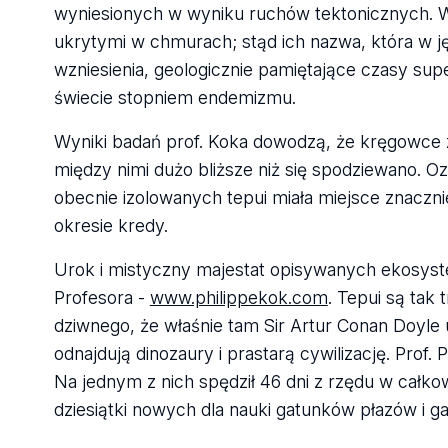
wyniesionych w wyniku ruchów tektonicznych. 
ukrytymi w chmurach; stąd ich nazwa, która w 
wzniesienia, geologicznie pamiętające czasy s
świecie stopniem endemizmu.
Wyniki badań prof. Koka dowodzą, że kręgowce 
między nimi dużo bliższe niż się spodziewano. O
obecnie izolowanych tepui miała miejsce znacznie 
okresie kredy.
Urok i mistyczny majestat opisywanych ekosyst
Profesora -
www.philippekok.com
. Tepui są tak
dziwnego, że właśnie tam Sir Artur Conan Doyle u
odnajdują dinozaury i prastarą cywilizację. Prof.
Na jednym z nich spędził 46 dni z rzędu w całko
dziesiątki nowych dla nauki gatunków płazów i g