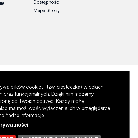
Dostępność
dle
Mapa Strony
ywa plików cookies (tzw. ciasteczka) w celach
h oraz funkcjonalnych. Dzięki nim możemy
tronę do Twoich potrzeb. Każdy może
albo ma możliwość wyłączenia ich w przeglądarce,
ane żadne informacje
prywatności