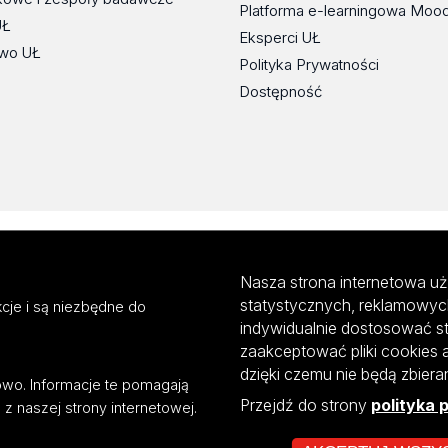
Platforma e-learningowa Moo
UŁ
Eksperci UŁ
wo UŁ
Polityka Prywatności
Dostępność
Nasza strona internetowa uż
statystycznych, reklamowyc
cje i są niezbędne do
indywidualnie dostosować s
zaakceptować pliki cookies 
dzięki czemu nie będą zbier
mowo. Informacje te pomagają
Przejdź do strony
polityka 
z naszej strony internetowej.