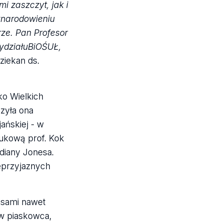
i zaszczyt, jak i
ynarodowieniu
ze. Pan Profesor
ydziału
BiOŚ
UŁ,
ziekan ds.
ko Wielkich
czyła ona
ańskiej - w
aukową prof. Kok
ndiany Jonesa.
eprzyjaznych
asami nawet
ów piaskowca,