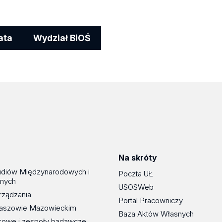
ata
Wydział BiOŚ
Na skróty
udiów Międzynarodowych i
Poczta UŁ
znych
USOSWeb
rządzania
Portal Pracowniczy
maszowie Mazowieckim
Baza Aktów Własnych
kowe i zespoły badawcze