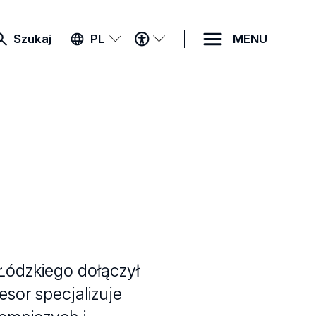
MENU
Szukaj
PL
MENU
DOSTĘPNOŚCI
Łódzkiego dołączył
esor specjalizuje