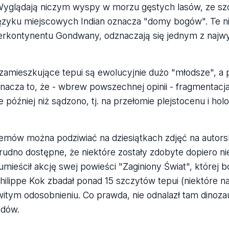
Wyglądają niczym wyspy w morzu gęstych lasów, ze sz
języku miejscowych Indian oznacza "domy bogów". Te n
uperkontynentu Gondwany, odznaczają się jednym z najw
zamieszkujące tepui są ewolucyjnie dużo "młodsze", a
znacza to, że - wbrew powszechnej opinii - fragmentacj
później niż sądzono, tj. na przełomie plejstocenu i hol
emów można podziwiać na dziesiątkach zdjęć na autorsk
 trudno dostępne, że niektóre zostały zdobyte dopiero n
mieścił akcję swej powieści "Zaginiony Świat", której 
 Philippe Kok zbadał ponad 15 szczytów tepui (niektóre na
witym odosobnieniu. Co prawda, nie odnalazł tam dinozau
adów.