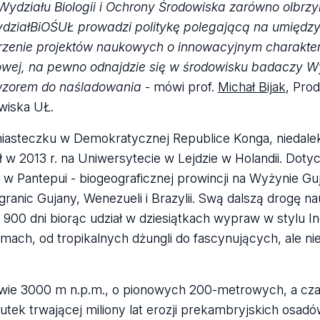
Wydziału Biologii i Ochrony Środowiska zarówno olbrzym
dział
BiOŚ
UŁ prowadzi politykę polegającą na umiędz
rzenie projektów naukowych o innowacyjnym charakter
kowej, na pewno odnajdzie się w środowisku badaczy W
 wzorem do naśladowania
- mówi prof.
Michał Bijak
, Prod
wiska UŁ.
iasteczku w Demokratycznej Republice Konga, niedale
 w 2013 r. na Uniwersytecie w Lejdzie w Holandii. Doty
w w Pantepui - biogeograficznej prowincji na Wyżynie Guj
granic Gujany, Wenezueli i Brazylii. Swą dalszą drogę n
 900 dni biorąc udział w dziesiątkach wypraw w stylu I
ach, od tropikalnych dżungli do fascynujących, ale ni
rawie 3000 m n.p.m., o pionowych 200-metrowych, a cz
ek trwającej miliony lat erozji prekambryjskich osad