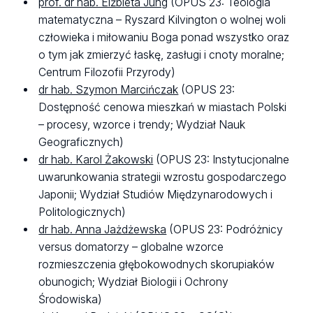
prof. dr hab. Elżbieta Jung
(OPUS 23: Teologia
matematyczna – Ryszard Kilvington o wolnej woli
człowieka i miłowaniu Boga ponad wszystko oraz
o tym jak zmierzyć łaskę, zasługi i cnoty moralne;
Centrum Filozofii Przyrody)
dr hab. Szymon Marcińczak
(OPUS 23:
Dostępność cenowa mieszkań w miastach Polski
– procesy, wzorce i trendy; Wydział Nauk
Geograficznych)
dr hab. Karol Żakowski
(OPUS 23: Instytucjonalne
uwarunkowania strategii wzrostu gospodarczego
Japonii; Wydział Studiów Międzynarodowych i
Politologicznych)
dr hab. Anna Jażdżewska
(OPUS 23: Podróżnicy
versus domatorzy – globalne wzorce
rozmieszczenia głębokowodnych skorupiaków
obunogich; Wydział Biologii i Ochrony
Środowiska)