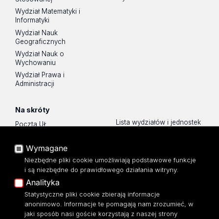
Wydział Matematyki i
Informatyki
Wydział Nauk
Geograficznych
Wydział Nauk o
Wychowaniu
Wydział Prawa i
Administracji
Na skróty
Lista wydziałów i jednostek
Poczta UŁ
Sklep UŁ
USOSWeb
Polityka prywatności
Wymagane
Portal Pracowniczy
O Stronie
Niezbędne pliki cookie umożliwiają podstawowe funkcje
Baza Aktów Własnych
i są niezbędne do prawidłowego działania witryny.
Dostępność
Platforma e-learningowa
Analityka
Moodle
Mapa Strony
Eksperci UŁ
Statystyczne pliki cookie zbierają informacje
anonimowo. Informacje te pomagają nam zrozumieć, w
Polityka Prywatności
jaki sposób nasi goście korzystają z naszej strony