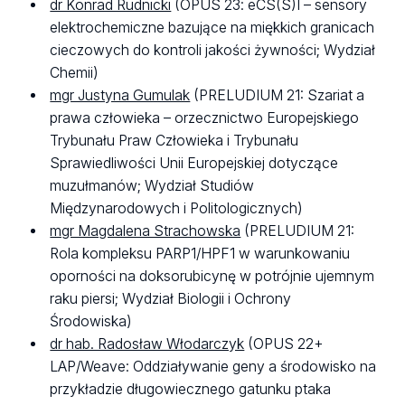
dr Konrad Rudnicki
(OPUS 23: eCS(S)I – sensory
elektrochemiczne bazujące na miękkich granicach
cieczowych do kontroli jakości żywności; Wydział
Chemii)
mgr Justyna Gumulak
(PRELUDIUM 21: Szariat a
prawa człowieka – orzecznictwo Europejskiego
Trybunału Praw Człowieka i Trybunału
Sprawiedliwości Unii Europejskiej dotyczące
muzułmanów; Wydział Studiów
Międzynarodowych i Politologicznych)
mgr Magdalena Strachowska
(PRELUDIUM 21:
Rola kompleksu PARP1/HPF1 w warunkowaniu
oporności na doksorubicynę w potrójnie ujemnym
raku piersi; Wydział Biologii i Ochrony
Środowiska)
dr hab. Radosław Włodarczyk
(OPUS 22+
LAP/Weave: Oddziaływanie geny a środowisko na
przykładzie długowiecznego gatunku ptaka