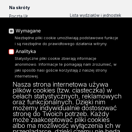
Na skróty
Lista wydziałów i jednostek
Poczta UŁ
Sklep UŁ
USOSWeb
Wymagane
Polityka prywatności
Portal Pracowniczy
O Stronie
Niezbędne pliki cookie umożliwiają podstawowe funkcje
Baza Aktów Własnych
i są niezbędne do prawidłowego działania witryny.
Dostępność
Platforma e-learningowa
Analityka
Moodle
Mapa Strony
Eksperci UŁ
Statystyczne pliki cookie zbierają informacje
anonimowo. Informacje te pomagają nam zrozumieć, w
Polityka Prywatności
jaki sposób nasi goście korzystają z naszej strony
Dostępność
internetowej.
Nasza strona internetowa używa
plików cookies (tzw. ciasteczka) w
celach statystycznych, reklamowych
oraz funkcjonalnych. Dzięki nim
ul. Pilarskiego 14/16, 90-231 Łódź
możemy indywidualnie dostosować
NIP: 724 000 32 43
stronę do Twoich potrzeb. Każdy
może zaakceptować pliki cookies
albo ma możliwość wyłączenia ich w
przeglądarce, dzięki czemu nie będą