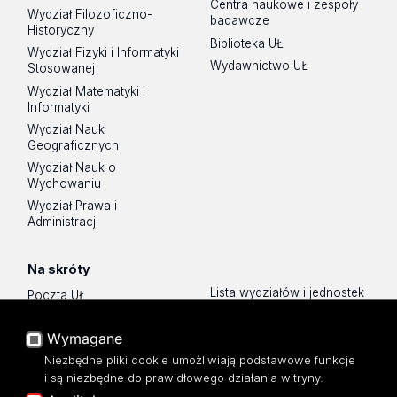
Centra naukowe i zespoły
Wydział Filozoficzno-
badawcze
Historyczny
Biblioteka UŁ
Wydział Fizyki i Informatyki
Wydawnictwo UŁ
Stosowanej
Wydział Matematyki i
Informatyki
Wydział Nauk
Geograficznych
Wydział Nauk o
Wychowaniu
Wydział Prawa i
Administracji
Na skróty
Lista wydziałów i jednostek
Poczta UŁ
Sklep UŁ
USOSWeb
Polityka prywatności
Wymagane
Portal Pracowniczy
O Stronie
Niezbędne pliki cookie umożliwiają podstawowe funkcje
Baza Aktów Własnych
i są niezbędne do prawidłowego działania witryny.
Dostępność
Platforma e-learningowa