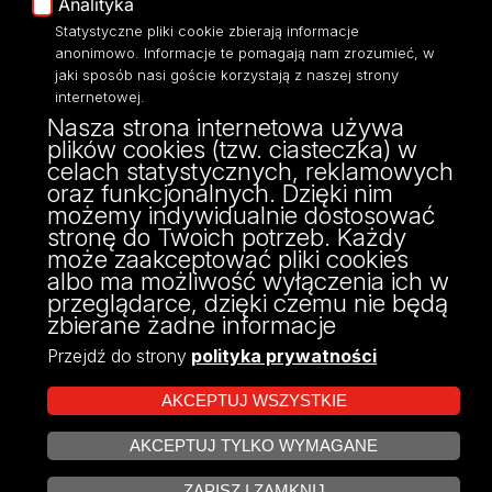
Analityka
Moodle
Mapa Strony
Eksperci UŁ
Statystyczne pliki cookie zbierają informacje
anonimowo. Informacje te pomagają nam zrozumieć, w
Polityka Prywatności
jaki sposób nasi goście korzystają z naszej strony
Dostępność
internetowej.
Nasza strona internetowa używa
plików cookies (tzw. ciasteczka) w
celach statystycznych, reklamowych
oraz funkcjonalnych. Dzięki nim
ul. Pilarskiego 14/16, 90-231 Łódź
możemy indywidualnie dostosować
NIP: 724 000 32 43
stronę do Twoich potrzeb. Każdy
może zaakceptować pliki cookies
albo ma możliwość wyłączenia ich w
przeglądarce, dzięki czemu nie będą
zbierane żadne informacje
Przejdź do strony
polityka prywatności
AKCEPTUJ WSZYSTKIE
AKCEPTUJ TYLKO WYMAGANE
Projekt Multiportalu UŁ współfinansowany z funduszy Unii Europejskiej w
ZARZĄDZAJ COOKIES
ramach konkursu NCBR
ZAPISZ I ZAMKNIJ