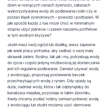
dzień w rosnących cenach żywności, zakazach
wykorzystywania wody do podlewania roślin czy w
postaci klęsk żywiołowych – powodzi i podtopień. W
jaki sposób każdy z nas może choć w minimalnym
stopniu ulżyć planecie i czasem naszemu portfelowi
w tym wodnym kryzysie?
Jeżeli masz swój ogród lub działkę, wiesz zapewne
jak wiele pracy potrzeba, aby zadbać o swój mały
skrawek zieleni. Rośliny, tak jak i my, potrzebują wody
do życia i często jedyną możliwością jej dostarczania
jest ich regularne podlewanie. Zamiast używać wody
z wodociągu, proponuję postawienie beczek
przechwytujących wodę z rynien. Gdy opady są
duże, nadmiar wody, która i tak odpłynęłaby do
kanalizacji miejskiej, pozostaje w takim zbiorniku.
Kiedy chcemy podlać rośliny zamiast pobierać wodę
z wodociągu lub studni możemy użyć darmowej