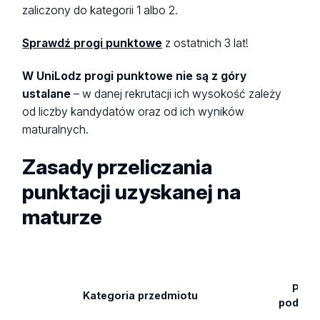
zaliczony do kategorii 1 albo 2.
Sprawdź progi punktowe
z ostatnich 3 lat!
W UniLodz progi punktowe nie są z góry
ustalane
– w danej rekrutacji ich wysokość zależy
od liczby kandydatów oraz od ich wyników
maturalnych.
Zasady przeliczania
punktacji uzyskanej na
maturze
Pozi
Kategoria przedmiotu
podsta