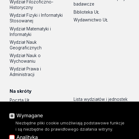
Wydział Filozoficzno-
badawcze
Historyczny
Biblioteka UŁ
Wydział Fizyki i Informatyki
Wydawnictwo UŁ
Stosowanej
Wydział Matematyki i
Informatyki
Wydział Nauk
Geograficznych
Wydział Nauk o
Wychowaniu
Wydział Prawa i
Administracji
Na skróty
Lista wydziałów i jednostek
Poczta UŁ
Sklep UŁ
USOSWeb
Polityka prywatności
Wymagane
Portal Pracowniczy
O Stronie
Niezbędne pliki cookie umożliwiają podstawowe funkcje
Baza Aktów Własnych
i są niezbędne do prawidłowego działania witryny.
Dostępność
Platforma e-learningowa
Analityka
Moodle
Mapa Strony