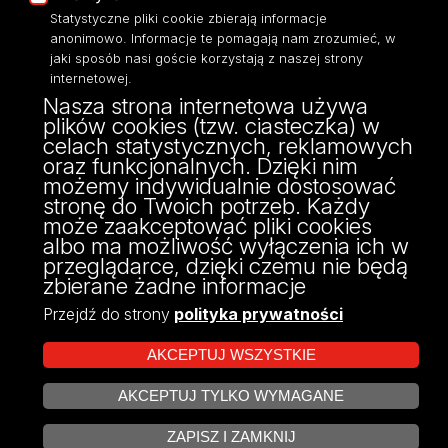
Eksperci UŁ
Statystyczne pliki cookie zbierają informacje
anonimowo. Informacje te pomagają nam zrozumieć, w
Polityka Prywatności
jaki sposób nasi goście korzystają z naszej strony
Dostępność
internetowej.
Nasza strona internetowa używa
plików cookies (tzw. ciasteczka) w
celach statystycznych, reklamowych
oraz funkcjonalnych. Dzięki nim
ul. Pilarskiego 14/16, 90-231 Łódź
możemy indywidualnie dostosować
NIP: 724 000 32 43
stronę do Twoich potrzeb. Każdy
może zaakceptować pliki cookies
albo ma możliwość wyłączenia ich w
przeglądarce, dzięki czemu nie będą
zbierane żadne informacje
Przejdź do strony
polityka prywatności
AKCEPTUJ WSZYSTKIE
AKCEPTUJ TYLKO WYMAGANE
Projekt Multiportalu UŁ współfinansowany z funduszy Unii Europejskiej w
ZARZĄDZAJ COOKIES
ramach konkursu NCBR
ZAPISZ I ZAMKNIJ