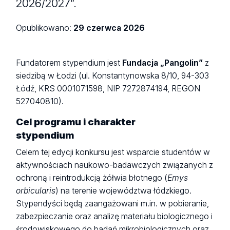
2026/2027”.
Opublikowano:
29 czerwca 2026
Fundatorem stypendium jest
Fundacja „Pangolin”
z
siedzibą w Łodzi (ul. Konstantynowska 8/10, 94-303
Łódź, KRS 0001071598, NIP 7272874194, REGON
527040810).
Cel programu i charakter
stypendium
Celem tej edycji konkursu jest wsparcie studentów w
aktywnościach naukowo-badawczych związanych z
ochroną i reintrodukcją żółwia błotnego (
Emys
orbicularis
) na terenie województwa łódzkiego.
Stypendyści będą zaangażowani m.in. w pobieranie,
zabezpieczanie oraz analizę materiału biologicznego i
środowiskowego do badań mikrobiologicznych oraz