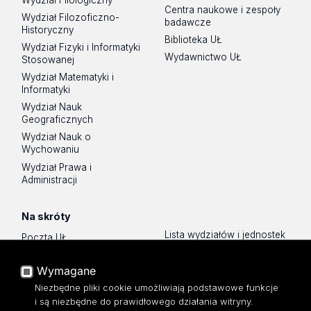
Centra naukowe i zespoły
Wydział Filozoficzno-
badawcze
Historyczny
Biblioteka UŁ
Wydział Fizyki i Informatyki
Wydawnictwo UŁ
Stosowanej
Wydział Matematyki i
Informatyki
Wydział Nauk
Geograficznych
Wydział Nauk o
Wychowaniu
Wydział Prawa i
Administracji
Na skróty
Lista wydziałów i jednostek
Poczta UŁ
Sklep UŁ
USOSWeb
Wymagane
Polityka prywatności
Portal Pracowniczy
O Stronie
Niezbędne pliki cookie umożliwiają podstawowe funkcje
Baza Aktów Własnych
i są niezbędne do prawidłowego działania witryny.
Dostępność
Platforma e-learningowa