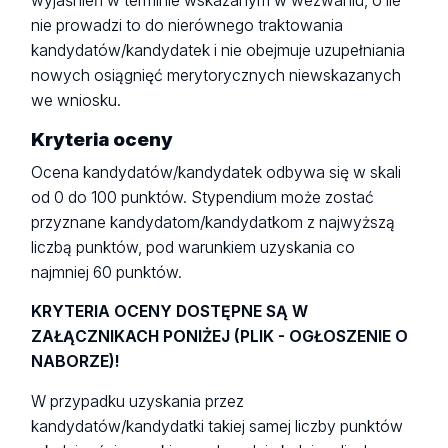
wyjaśnień w terminie wskazanym w wezwaniu, o ile
nie prowadzi to do nierównego traktowania
kandydatów/kandydatek i nie obejmuje uzupełniania
nowych osiągnięć merytorycznych niewskazanych
we wniosku.
Kryteria oceny
Ocena kandydatów/kandydatek odbywa się w skali
od 0 do 100 punktów. Stypendium może zostać
przyznane kandydatom/kandydatkom z najwyższą
liczbą punktów, pod warunkiem uzyskania co
najmniej 60 punktów.
KRYTERIA OCENY DOSTĘPNE SĄ W
ZAŁĄCZNIKACH PONIŻEJ (PLIK - OGŁOSZENIE O
NABORZE)!
W przypadku uzyskania przez
kandydatów/kandydatki takiej samej liczby punktów