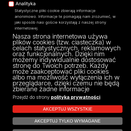
Analityka
Moodle
Mapa Strony
Statystyczne pliki cookie zbierają informacje
Eksperci UŁ
anonimowo. Informacje te pomagają nam zrozumieć, w
Polityka Prywatności
jaki sposób nasi goście korzystają z naszej strony
Dostępność
internetowej.
Nasza strona internetowa używa
plików cookies (tzw. ciasteczka) w
celach statystycznych, reklamowych
oraz funkcjonalnych. Dzięki nim
ul. Pilarskiego 14/16, 90-231 Łódź
możemy indywidualnie dostosować
NIP: 724 000 32 43
stronę do Twoich potrzeb. Każdy
może zaakceptować pliki cookies
albo ma możliwość wyłączenia ich w
przeglądarce, dzięki czemu nie będą
zbierane żadne informacje
Przejdź do strony
polityka prywatności
AKCEPTUJ WSZYSTKIE
AKCEPTUJ TYLKO WYMAGANE
Projekt Multiportalu UŁ współfinansowany z funduszy Unii Europejskiej w
ZARZĄDZAJ COOKIES
ramach konkursu NCBR