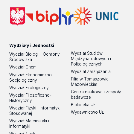
Wydziały i Jednostki
Wydział Studiów
Wydział Biologii i Ochrony
Międzynarodowych i
Środowiska
Politologicznych
Wydział Chemii
Wydział Zarządzania
Wydział Ekonomiczno-
Filia w Tomaszowie
Socjologiczny
Mazowieckim
Wydział Filologiczny
Centra naukowe i zespoły
Wydział Filozoficzno-
badawcze
Historyczny
Biblioteka UŁ
Wydział Fizyki i Informatyki
Wydawnictwo UŁ
Stosowanej
Wydział Matematyki i
Informatyki
Wydział Nauk