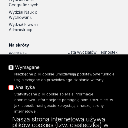
Geograficznych
Wydział Nauk o
Wychowaniu
Wydział Prawa i
Administracji
Na skróty
Lista wydziałów i jednostek
Poczta UŁ
Sklep UŁ
USOSWeb
Wymagane
Polityka prywatności
Portal Pracowniczy
O Stronie
Niezbędne pliki cookie umożliwiają podstawowe funkcje
Baza Aktów Własnych
i są niezbędne do prawidłowego działania witryny.
Dostępność
Platforma e-learningowa
Analityka
Moodle
Mapa Strony
Statystyczne pliki cookie zbierają informacje
Eksperci UŁ
anonimowo. Informacje te pomagają nam zrozumieć, w
Polityka Prywatności
jaki sposób nasi goście korzystają z naszej strony
Dostępność
internetowej.
Nasza strona internetowa używa
plików cookies (tzw. ciasteczka) w