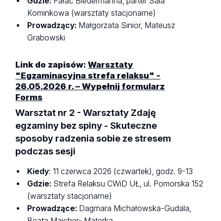
Gdzie:
Pałac Biedermanna, parter Sala
Kominkowa (warsztaty stacjonarne)
Prowadzący:
Małgorzata Sinior, Mateusz
Grabowski
Link do zapisów:
Warsztaty
"Egzaminacyjna strefa relaksu" -
26.05.2026 r. – Wypełnij formularz
Forms
Warsztat nr 2 - Warsztaty Zdaję
egzaminy bez spiny - Skuteczne
sposoby radzenia sobie ze stresem
podczas sesji
Kiedy
: 11 czerwca 2026 (czwartek), godz. 9-13
Gdzie:
Strefa Relaksu CWiD UŁ, ul. Pomorska 152
(warsztaty stacjonarne)
Prowadzące:
Dagmara Michałowska-Gudala,
Beata Majcher- Materka