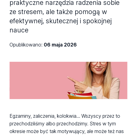
praktyczne narzędzia radzenia sobie
ze stresem, ale także pomogą w
efektywnej, skutecznej i spokojnej
nauce
Opublikowano:
06 maja 2026
Studio shot of good looking Caucasian teacher
attracts your attention to copy space, holds books,
wears round spectacles, explains material to pupils,
points with index finger on pink background
Egzaminy, zaliczenia, kolokwia... Wszyscy przez to
przechodziliśmy albo przechodzimy. Stres w tym
okresie może być tak motywujący, ale może też nas